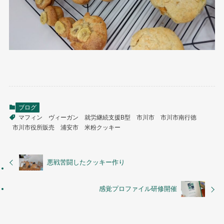
ブログ
マフィン
ヴィーガン
就労継続支援B型
市川市
市川市南行徳
市川市役所販売
浦安市
米粉クッキー
悪戦苦闘したクッキー作り
感覚プロファイル研修開催