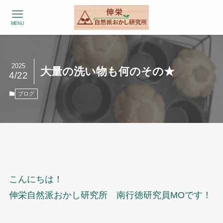
MENU
2025
大量の洗い物も何のその★
4/22
ブログ
こんにちは！
伸栄自然派おかし研究所 南行徳研究員MOです！