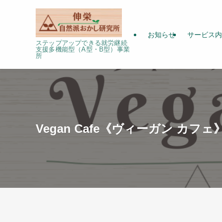
お知らせ
サービス内
ステップアップできる就労継続
支援多機能型（A型・B型）事業
所
Vegan Cafe《ヴィーガン カ