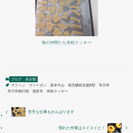
海の仲間たち米粉クッキー
ブログ
未分類
マフィン
ヴィーガン
原木中山
就労継続支援B型
市川市
市川市南行徳
浦安市
米粉クッキー
苦手な仕事もがんばります
慣れた作業はスイスイと！