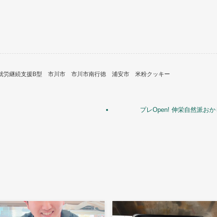
就労継続支援B型
市川市
市川市南行徳
浦安市
米粉クッキー
プレOpen! 伸栄自然派