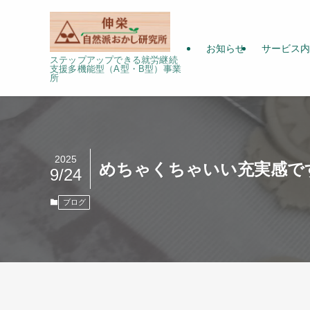
お知らせ
サービス内
ステップアップできる就労継続
支援多機能型（A型・B型）事業
所
2025
めちゃくちゃいい充実感で
9/24
ブログ