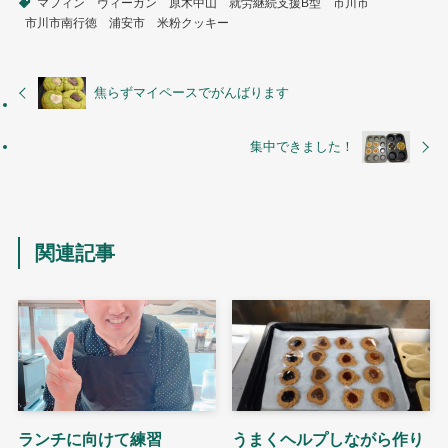
マフィン
ヴィーガン
原木中山
就労継続支援B型
市川市
市川市南行徳
浦安市
米粉クッキー
焦らずマイペースでがんばります
集中できました！
関連記事
ランチに向けて練習
うまくヘルプしながら作り