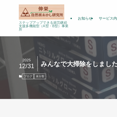
お知らせ
サービス内
ステップアップできる就労継続
支援多機能型（A型・B型）事業
所
2025
みんなで大掃除をしまし
12/31
ブログ
未分類