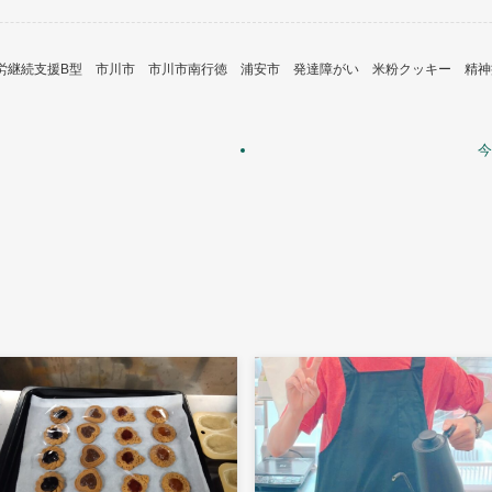
労継続支援B型
市川市
市川市南行徳
浦安市
発達障がい
米粉クッキー
精神
今