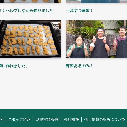
まくヘルプしながら作りました
一歩ずつ練習！
調に作れました。
練習あるのみ！
せ
スタッフ紹介
活動実績報告
会社概要
個人情報の取扱について