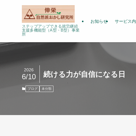
お知らせ
サービス内
ステップアップできる就労継続
支援多機能型（A型・B型）事業
所
2026
続ける力が自信になる日
6/10
ブログ
未分類