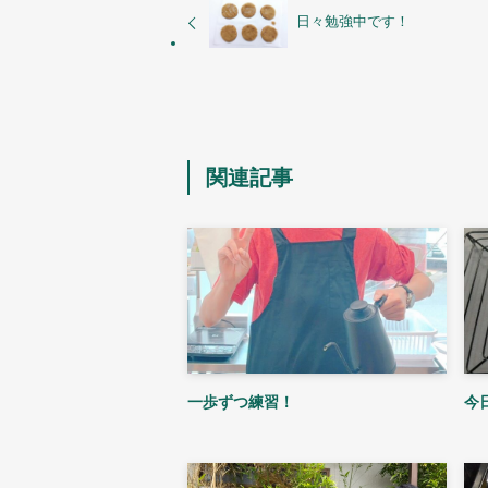
日々勉強中です！
関連記事
一歩ずつ練習！
今