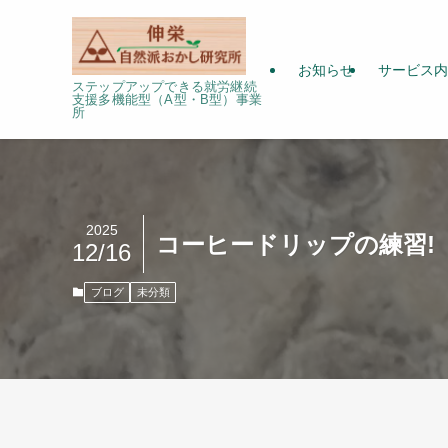
お知らせ
サービス内
ステップアップできる就労継続
支援多機能型（A型・B型）事業
所
2025
コーヒードリップの練習!
12/16
ブログ
未分類