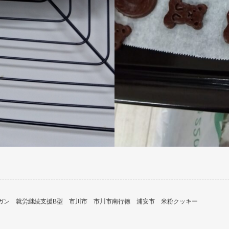
ガン
就労継続支援B型
市川市
市川市南行徳
浦安市
米粉クッキー